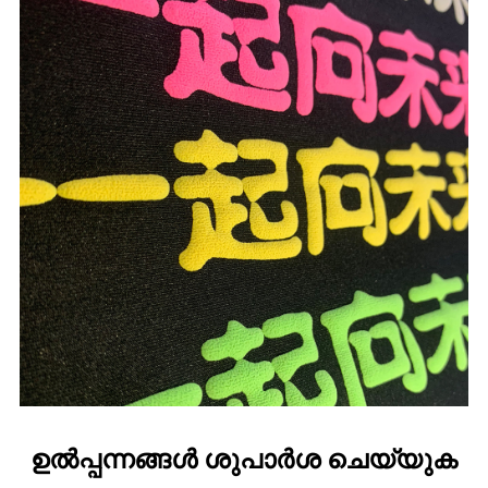
ഉൽപ്പന്നങ്ങൾ ശുപാർശ ചെയ്യുക