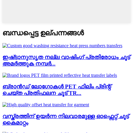
ബന്ധപ്പെട്ട ഉല്പന്നങ്ങൾ
ഇഷ്‌ടാനുസൃത നല്ല വാഷിംഗ് പ്രതിരോധം ചൂട്
അമർത്തുക നമ്പർ...
ബ്രാൻഡ് ലോഗോകൾ PET ഫിലിം പ്രിന്റ്
ചെയ്‌ത പ്രതിഫലന ചൂട് TR...
വസ്ത്രത്തിന് ഉയർന്ന നിലവാരമുള്ള ഓഫ്സെറ്റ് ചൂട്
കൈമാറ്റം