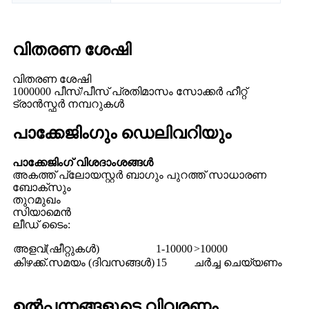
വിതരണ ശേഷി
വിതരണ ശേഷി
1000000 പീസ്/പീസ് പ്രതിമാസം സോക്കർ ഹീറ്റ്
ട്രാൻസ്ഫർ നമ്പറുകൾ
പാക്കേജിംഗും ഡെലിവറിയും
പാക്കേജിംഗ് വിശദാംശങ്ങൾ
അകത്ത് പ്ലോയസ്റ്റർ ബാഗും പുറത്ത് സാധാരണ
ബോക്സും
തുറമുഖം
സിയാമെൻ
ലീഡ് ടൈം:
അളവ്(ഷീറ്റുകൾ)
1-10000
>10000
കിഴക്ക്.സമയം (ദിവസങ്ങൾ)
15
ചർച്ച ചെയ്യണം
ഉൽപ്പന്നങ്ങളുടെ വിവരണം