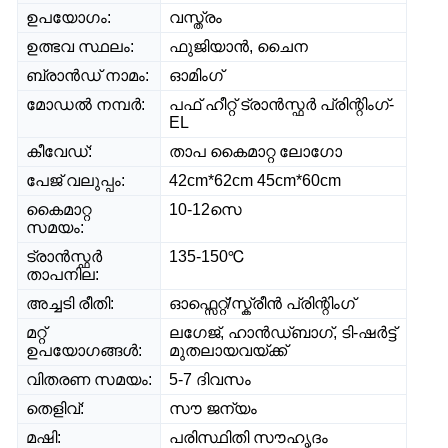
ഉപയോഗം:
വസ്ത്രം
ഉത്ഭവ സ്ഥലം:
ഫുജിയാൻ, ചൈന
ബ്രാൻഡ് നാമം:
ഓമിംഗ്
മോഡൽ നമ്പർ:
പഫ് ഹീറ്റ് ട്രാൻസ്ഫർ പ്രിന്റിംഗ്-
EL
കീവേഡ്:
താപ കൈമാറ്റ ലോഗോ
പേജ് വലുപ്പം:
42cm*62cm 45cm*60cm
കൈമാറ്റ
10-12സെ
സമയം:
ട്രാൻസ്ഫർ
135-150℃
താപനില:
അച്ചടി രീതി:
ഓഫ്സെറ്റ്/സ്ക്രീൻ പ്രിന്റിംഗ്
മറ്റ്
ലഗേജ്, ഹാൻഡ്ബാഗ്, ടി-ഷർട്ട്
ഉപയോഗങ്ങൾ:
മുതലായവയ്ക്ക്
വിതരണ സമയം:
5-7 ദിവസം
തെളിവ്:
സൗ ജന്യം
മഷി:
പരിസ്ഥിതി സൗഹൃദം