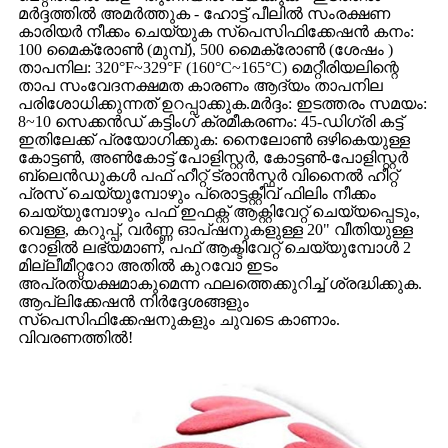
മർദ്ദത്തിൽ അമർത്തുക - ഹോട്ട് പീലിൽ സംരക്ഷണ
കാരിയർ നീക്കം ചെയ്യുക സ്പെസിഫിക്കേഷൻ കനം:
100 മൈക്രോൺ (മുമ്പ്), 500 മൈക്രോൺ (ശേഷം )
താപനില: 320°F~329°F (160°C~165°C) മെറ്റീരിയലിന്റെ
താപ സംവേദനക്ഷമത കാരണം ആദ്യം താപനില
പരിശോധിക്കുന്നത് ഉറപ്പാക്കുക.മർദ്ദം: ഇടത്തരം സമയം:
8~10 സെക്കൻഡ് കട്ടിംഗ് ക്രമീകരണം: 45-ഡിഗ്രി കട്ട്
ഇതിലേക്ക് പ്രയോഗിക്കുക: നൈലോൺ ഒഴികെയുള്ള
കോട്ടൺ, അൺകോട്ട് പോളിസ്റ്റർ, കോട്ടൺ-പോളിസ്റ്റർ
ബ്ലെൻഡുകൾ പഫ് ഹീറ്റ് ട്രാൻസ്ഫർ വിനൈൽ ഹീറ്റ്
പ്രസ് ചെയ്യുമ്പോഴും പ്രൊട്ടക്റ്റീവ് ഫിലിം നീക്കം
ചെയ്യുമ്പോഴും പഫ് ഇഫക്റ്റ് ആക്റ്റിവേറ്റ് ചെയ്യപ്പെടും,
വെള്ള, കറുപ്പ്, വർണ്ണ ഓപ്ഷനുകളുള്ള 20" വീതിയുള്ള
റോളിൽ ലഭ്യമാണ്, പഫ് ആക്ടിവേറ്റ് ചെയ്യുമ്പോൾ 2
മില്ലീമീറ്ററോ അതിൽ കുറവോ ഇടം
അപ്രത്യക്ഷമാകുമെന്ന ഫലത്തെക്കുറിച്ച് ശ്രദ്ധിക്കുക.
ആപ്ലിക്കേഷൻ നിർദ്ദേശങ്ങളും
സ്പെസിഫിക്കേഷനുകളും ചുവടെ കാണാം.
വിവരണത്തിൽ!