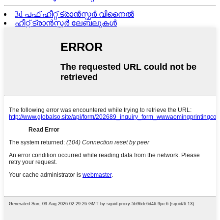
3d പഫ് ഹീറ്റ് ട്രാൻസ്ഫർ വിനൈൽ
ഹീറ്റ് ട്രാൻസ്ഫർ ലേബലുകൾ