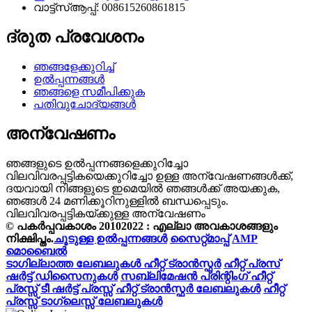
വാട്ട്‌സ്ആപ്പ്: 008615260861815
ദ്രുത പ്രവേശനം
ഞങ്ങളേക്കുറിച്ച്
ഉൽപ്പന്നങ്ങൾ
ഞങ്ങളെ സമീപിക്കുക
പതിവുചോദ്യങ്ങൾ
അന്വേഷണം
ഞങ്ങളുടെ ഉൽപ്പന്നങ്ങളെക്കുറിച്ചോ
വിലവിവരപ്പട്ടികയെക്കുറിച്ചോ ഉള്ള അന്വേഷണങ്ങൾക്ക്,
ദയവായി നിങ്ങളുടെ ഇമെയിൽ ഞങ്ങൾക്ക് അയക്കുക,
ഞങ്ങൾ 24 മണിക്കൂറിനുള്ളിൽ ബന്ധപ്പെടും.
വിലവിവരപ്പട്ടികയ്ക്കുള്ള അന്വേഷണം
© പകർപ്പവകാശം 20102022 : എല്ലാ അവകാശങ്ങളും
നിക്ഷിപ്തം.
ചൂടുള്ള ഉൽപ്പന്നങ്ങൾ
സൈറ്റ്മാപ്പ്
AMP
മൊബൈൽ
ടാഗില്ലാത്ത ലേബലുകൾ ഹീറ്റ് ട്രാൻസ്ഫർ
ഹീറ്റ് പ്രസ്
ഷർട്ട് ഡിസൈനുകൾ
സബ്ലിമേഷൻ പ്രിന്റിംഗ് ഹീറ്റ്
പ്രസ്സ്
ടീ ഷർട്ട് പ്രസ്സ്
ഹീറ്റ് ട്രാൻസ്ഫർ ലേബലുകൾ
ഹീറ്റ്
പ്രസ്സ് ടാഗ്ലെസ്സ് ലേബലുകൾ