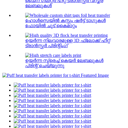
ചൈന ഗ്ലിറ്റർ ഹീറ്റ് ട്രാൻസ്ഫർ വസ്ത്ര
ലേബലുകൾ
ഹോൾസെയിൽ കസ്റ്റം ഷർട്ട് ടാഗുകൾ
ഫോയിൽ ചൂട് കൈമാറ്റം
ഉയർന്ന നിലവാരമുള്ള 3D ഫ്ലോക്ക് ഹീറ്റ്
ട്രാൻസ്ഫർ പ്രിന്റിംഗ്
ഉയർന്ന സ്ട്രെച്ച് കെയർ ലേബലുകൾ
പ്രിന്റ് ചെയ്യുന്നു