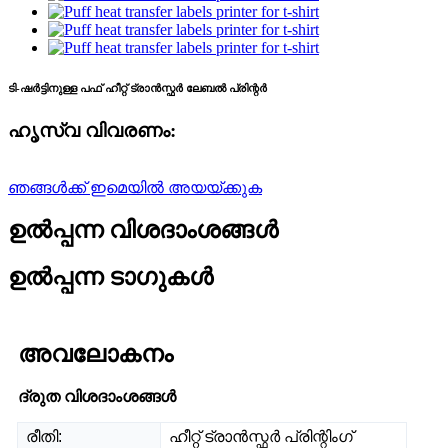
ടി-ഷർട്ടിനുള്ള പഫ് ഹീറ്റ് ട്രാൻസ്ഫർ ലേബൽ പ്രിന്റർ
ഹൃസ്വ വിവരണം:
ഞങ്ങൾക്ക് ഇമെയിൽ അയയ്ക്കുക
ഉൽപ്പന്ന വിശദാംശങ്ങൾ
ഉൽപ്പന്ന ടാഗുകൾ
അവലോകനം
ദ്രുത വിശദാംശങ്ങൾ
രീതി:
ഹീറ്റ് ട്രാൻസ്ഫർ പ്രിന്റിംഗ്