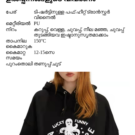
പേര്
ടി-ഷർട്ടിനുള്ള പഫ് ഹീറ്റ് ട്രാൻസ്ഫർ
വിനൈൽ
മെറ്റീരിയൽ
PU
നിറം
കറുപ്പ്, വെള്ള, ചുവപ്പ്, നീല മഞ്ഞ, ചുവപ്പ്
തുടങ്ങിയവ ഇഷ്ടാനുസൃതമാക്കാം
താപനില
150°C
കൈമാറുക
കൈമാറ്റ
12-15സെ
സമയം
പുറംതൊലി
തണുപ്പ്/ചൂട്