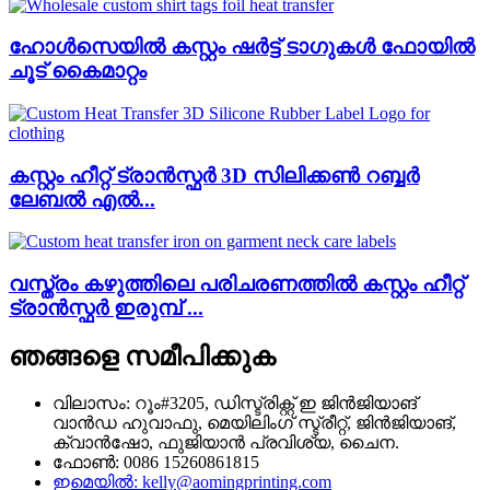
ഹോൾസെയിൽ കസ്റ്റം ഷർട്ട് ടാഗുകൾ ഫോയിൽ
ചൂട് കൈമാറ്റം
കസ്റ്റം ഹീറ്റ് ട്രാൻസ്ഫർ 3D സിലിക്കൺ റബ്ബർ
ലേബൽ എൽ...
വസ്ത്രം കഴുത്തിലെ പരിചരണത്തിൽ കസ്റ്റം ഹീറ്റ്
ട്രാൻസ്ഫർ ഇരുമ്പ് ...
ഞങ്ങളെ സമീപിക്കുക
വിലാസം: റൂം#3205, ഡിസ്ട്രിക്റ്റ് ഇ ജിൻജിയാങ്
വാൻഡ ഹുവാഫു, മെയിലിംഗ് സ്ട്രീറ്റ്, ജിൻജിയാങ്,
ക്വാൻ‌ഷോ, ഫുജിയാൻ പ്രവിശ്യ, ചൈന.
ഫോൺ: 0086 15260861815
ഇമെയിൽ: kelly@aomingprinting.com